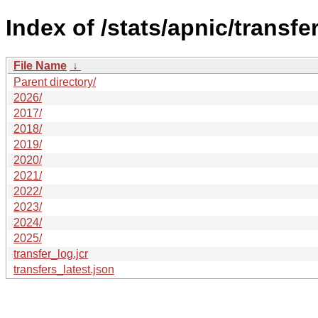
Index of /stats/apnic/transfer
File Name
↓
Parent directory/
2026/
2017/
2018/
2019/
2020/
2021/
2022/
2023/
2024/
2025/
transfer_log.jcr
transfers_latest.json