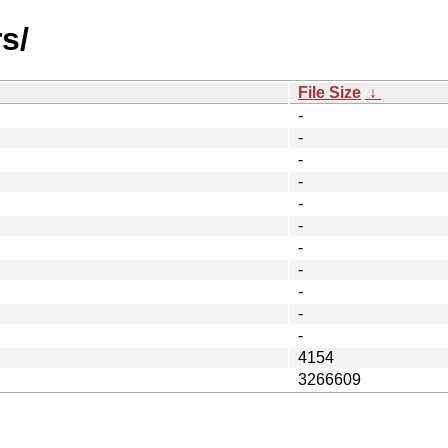
s/
File Size
↓
-
-
-
-
-
-
-
-
-
-
-
4154
3266609