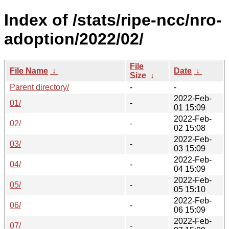
Index of /stats/ripe-ncc/nro-
adoption/2022/02/
File
File Name
↓
Date
↓
Size
↓
Parent directory/
-
-
2022-Feb-
01/
-
01 15:09
2022-Feb-
02/
-
02 15:08
2022-Feb-
03/
-
03 15:09
2022-Feb-
04/
-
04 15:09
2022-Feb-
05/
-
05 15:10
2022-Feb-
06/
-
06 15:09
2022-Feb-
07/
-