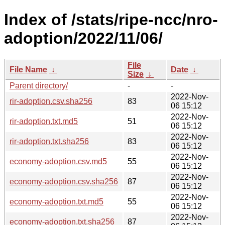
Index of /stats/ripe-ncc/nro-
adoption/2022/11/06/
File
File Name
↓
Date
↓
Size
↓
Parent directory/
-
-
2022-Nov-
rir-adoption.csv.sha256
83
06 15:12
2022-Nov-
rir-adoption.txt.md5
51
06 15:12
2022-Nov-
rir-adoption.txt.sha256
83
06 15:12
2022-Nov-
economy-adoption.csv.md5
55
06 15:12
2022-Nov-
economy-adoption.csv.sha256
87
06 15:12
2022-Nov-
economy-adoption.txt.md5
55
06 15:12
2022-Nov-
economy-adoption.txt.sha256
87