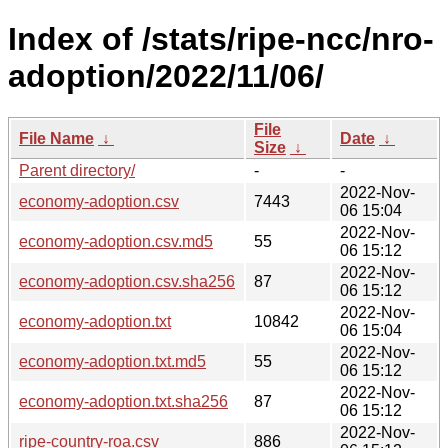
Index of /stats/ripe-ncc/nro-
adoption/2022/11/06/
File
File Name
↓
Date
↓
Size
↓
Parent directory/
-
-
2022-Nov-
economy-adoption.csv
7443
06 15:04
2022-Nov-
economy-adoption.csv.md5
55
06 15:12
2022-Nov-
economy-adoption.csv.sha256
87
06 15:12
2022-Nov-
economy-adoption.txt
10842
06 15:04
2022-Nov-
economy-adoption.txt.md5
55
06 15:12
2022-Nov-
economy-adoption.txt.sha256
87
06 15:12
2022-Nov-
ripe-country-roa.csv
886