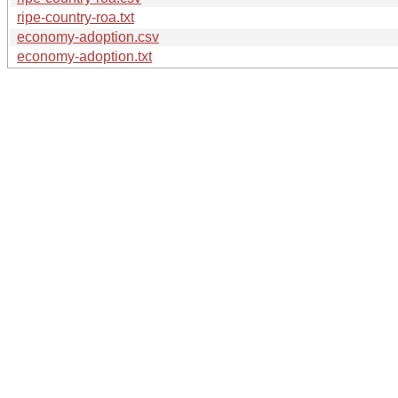
ripe-country-roa.txt
economy-adoption.csv
economy-adoption.txt